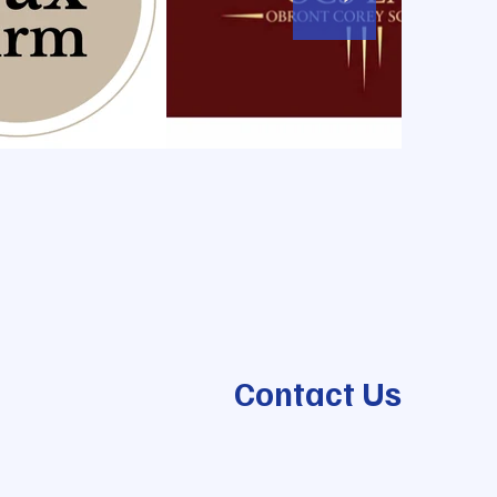
Contact Us
387 NE 167th St, North Miami
Beach, FL 33162, États-Unis