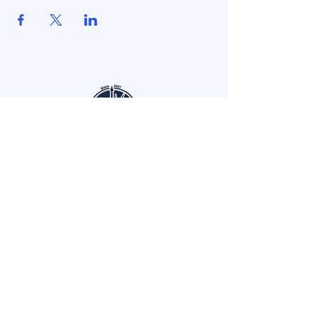
Contact Us
387 NE 167th St, North Miami Beach,
FL 33162, États-Unis
info@faactfl.com
(+1) (786) 547-4590